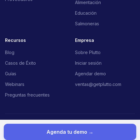
Alimentación
Educación
Salmoneras
Recursos
Empresa
Blog
Sobre Plutto
Casos de Éxito
Iniciar sesión
Guías
Agendar demo
Webinars
ventas@getplutto.com
Preguntas frecuentes
© 2026 Plutto. Todos los derechos reservados.
Política de Privacidad
Agenda tu demo →