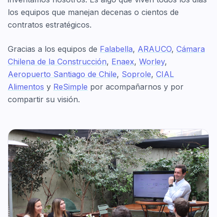
los equipos que manejan decenas o cientos de
contratos estratégicos.
Gracias a los equipos de
Falabella
,
ARAUCO
,
Cámara
Chilena de la Construcción
,
Enaex
,
Worley
,
Aeropuerto Santiago de Chile
,
Soprole
,
CIAL
Alimentos
y
ReSimple
por acompañarnos y por
compartir su visión.